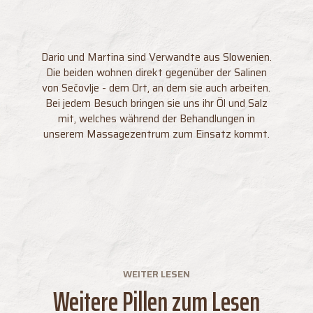
Das Haus
Die Menschen
Dario und Martina sind Verwandte aus Slowenien.
Einblicke ins
Die beiden wohnen direkt gegenüber der Salinen
Costa
von Sečovlje - dem Ort, an dem sie auch arbeiten.
Bei jedem Besuch bringen sie uns ihr Öl und Salz
mit, welches während der Behandlungen in
Verfügbarkeitsanfrage
Costa
Ferienwohnungen
unserem Massagezentrum zum Einsatz kommt.
Verschenken
Urlaubspakete
Massage
Wellness
buchen
Zu Tisch
Alta Badia
WEITER LESEN
Weitere Pillen zum Lesen