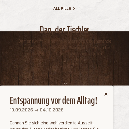
ALL PILLS
Dan, der Tischler
Dan entwirft kleine maßgefertigte Gegenstände
für unser Haus. Jede Holzdekoration, die euch hier
ins Auge fällt, ist ein einzigartiges Unikat.
MEHR LESEN
Entspannung vor dem Alltag!
13.09.2026 → 04.10.2026
Strada Costa, 6・39033 Colfosco
Gönnen Sie sich eine wohlverdiente Auszeit,
Corvara in Badia・Dolomiten・Südtirol