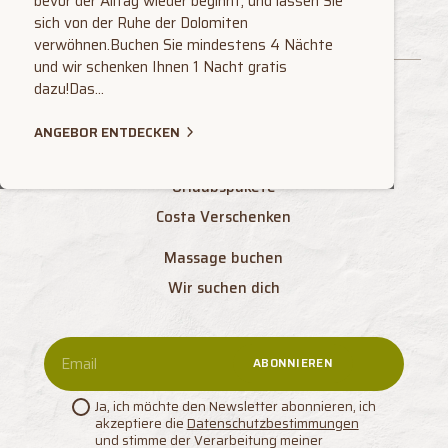
bevor der Alltag wieder beginnt, und lassen Sie
+39 0471 836852
・
[email protected]
sich von der Ruhe der Dolomiten
verwöhnen.Buchen Sie mindestens 4 Nächte
und wir schenken Ihnen 1 Nacht gratis
dazu!Das...
Wissenswertes
ANGEBOR ENTDECKEN
Dienstleistungen
Urlaubspakete
Costa Verschenken
Massage buchen
Wir suchen dich
ABONNIEREN
Ja, ich möchte den Newsletter abonnieren, ich
akzeptiere die
Datenschutzbestimmungen
und stimme der Verarbeitung meiner